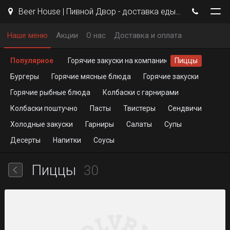
Beer House | Пивной Двор - доставка еды, пиццы, бургеров
Наше меню
Акции
О нас
Доставка и оплата
Популярное
Горячие закуски на компанию
Пиццы
Бургеры
Горячие мясные блюда
Горячие закуски
Горячие рыбные блюда
Колбаски с гарнирами
Колбаски поштучно
Пасты
Твистеры
Сендвичи
Холодные закуски
Гарниры
Салаты
Супы
Десерты
Напитки
Соусы
Пиццы
30